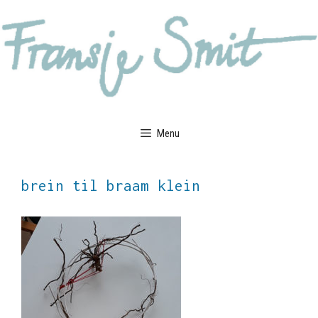
Ga
naar
de
inhoud
Menu
brein til braam klein