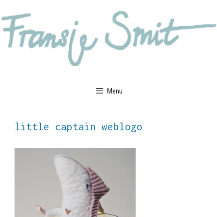
Ga
naar
de
inhoud
Menu
little captain weblogo