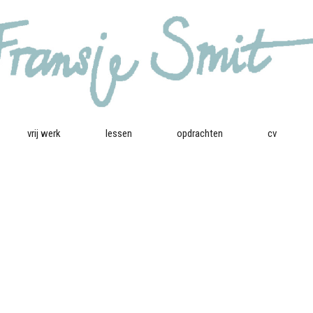
vrij werk
lessen
opdrachten
cv