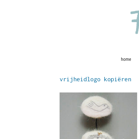
Ga
naar
de
inhoud
home
vrijheidlogo kopiëren