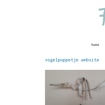
Ga
naar
de
inhoud
home
vogelpoppetje website